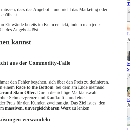
T
n müssen, dass das Angebot – und nicht das Marketing oder
chäfts ist.
man Einwände bereits im Keim erstickt, indem man jedes
il des Angebots löst.
L
J
men kannst
lucht aus der Commodity-Falle
M
S
mer den Fehler begehen, sich über den Preis zu definieren.
 in einem
Race to the Bottom
, bei dem am Ende niemand
Grand Slam Offer
. Durch die richtige Marktauswahl –
hoher Schmerzgrenze und Kaufkraft – und eine
R
der Preis für den Kunden zweitrangig. Das Ziel ist es, den
J
zum
massiven, unvergleichbaren Wert
zu lenken.
 Lösungen verwandeln
E