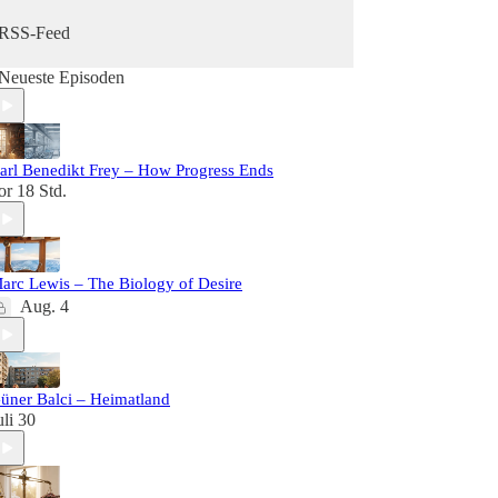
RSS-Feed
Neueste Episoden
arl Benedikt Frey – How Progress Ends
or 18 Std.
arc Lewis – The Biology of Desire
Aug. 4
üner Balci – Heimatland
uli 30