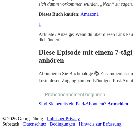
sich dumm vorkommen würden, „Nein“ zu sagen.
Dieses Buch kaufen:
Amazon
1
1
Affiliate / Anzeige: Wenn du über diesen Link kaufs
dich ändert.
Diese Episode mit einem 7-tä
anhören
Abonnieren Sie
Buchdialoge 📚 Zusammenfassung
kostenlosen Zugang zum vollständigen Post-Archiv
Probeabonnement beginnen
Sind Sie bereits ein Paid-Abonnent?
Anmelden
© 2026 Georg Jähnig
·
Publisher Privacy
Substack
·
Datenschutz
∙
Bedingungen
∙
Hinweis zur Erfassung