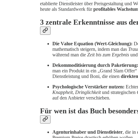
etablierte Dienstleister über Preisgestaltung und 
heute als Standardwerk für
profitables Wachstu
3 zentrale Erkenntnisse aus d
Die Value Equation (Wert-Gleichung):
De
mathematisch steigern, indem man das
Trau
während man die
Zeit bis zum Ergebnis
und
Dekommoditisierung durch Paketierung
man ein Produkt in ein „Grand Slam Offer“
Dienstleistung und Boni, die einen
direkten
Psychologische Verstärker nutzen:
Echter 
Knappheit
,
Dringlichkeit
und strategischen
auf den Anbieter verschieben.
Für wen ist das Buch besonders
Agenturinhaber und Dienstleister
, die i
Premium-Preise drastisch erhöhen wollen.