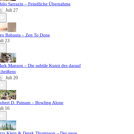
hilo Sarrazin – Feindliche Übernahme
Juli 27
eo Babauta – Zen To Done
uli 23
ark Manson – Die subtile Kunst des darauf
cheißens
Juli 20
obert D. Putnam – Bowling Alone
uli 16
zra Klein & Derek Thompson – Der neue