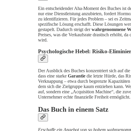
Ein entscheidender Aha-Moment des Buches ist d
nur eine Dienstleistung anzubieten, fordert Hormo
zu identifizieren. Für jedes Problem – sei es Zeit
spezifische Lösung erschafft. Diese Lösungen werd
gestapelt. Dadurch steigt der
wahrgenommene W
Preises, was die Verkaufsrate drastisch erhöht, da
wird.
Psychologische Hebel: Risiko-Elimin
Der Ausblick des Buches konzentriert sich auf die
dass eine starke
Garantie
die letzte Hürde, das Ris
Verknappung – etwa durch begrenzte Kapazitäten od
dem sich die Zielgruppe kaum entziehen kann. Wer
auf, sondern eine „Acquisition Machine“, die zuv
Unternehmer echte finanzielle Freiheit ermöglicht.
Das Buch in einem Satz
Erschaffe ein Angebot von so hohem wahrgenomme