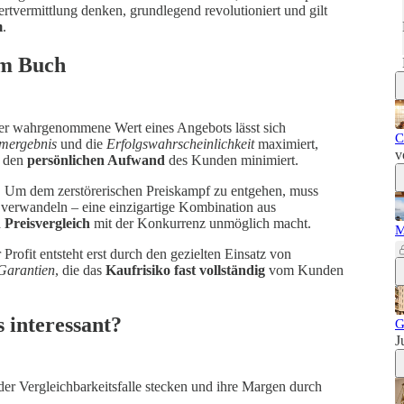
Wertvermittlung denken, grundlegend revolutioniert und gilt
m
.
em Buch
r wahrgenommene Wert eines Angebots lässt sich
C
mergebnis
und die
Erfolgswahrscheinlichkeit
maximiert,
v
 den
persönlichen Aufwand
des Kunden minimiert.
:
Um dem zerstörerischen Preiskampf zu entgehen, muss
 verwandeln – eine einzigartige Kombination aus
 Preisvergleich
mit der Konkurrenz unmöglich macht.
M
Profit entsteht erst durch den gezielten Einsatz von
Garantien
, die das
Kaufrisiko fast vollständig
vom Kunden
 interessant?
G
J
n der Vergleichbarkeitsfalle stecken und ihre Margen durch