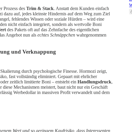
W
er Prozess des
Trim & Stack
. Anstatt dem Kunden einfach
zi dazu auf, jedes kleinste Hindernis auf dem Weg zum Ziel
mangel, fehlendes Wissen oder soziale Hürden – wird eine
en nicht einfach integriert, sondern als wertvolle Boni
ert
des Pakets oft auf das Zehnfache des eigentlichen
 das Angebot nun als
echtes Schnäppchen
wahrgenommen
ierung und Verknappung
 Skalierung durch psychologische Finesse. Hormozi zeigt,
iko, fast vollständig eliminiert. Gepaart mit ehrlicher
er zeitlich limitierte Boni – entsteht ein
Handlungsdruck
,
 diese Mechanismen meistert, baut nicht nur ein Geschäft
erlässig Werbedollar in massiven Profit verwandelt und dem
nem Wert und so geringem Kaufrisiko, dass Interessenten