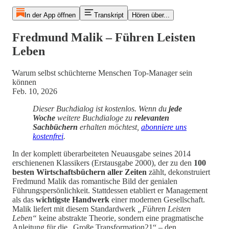
In der App öffnen
Transkript
Hören über...
Fredmund Malik – Führen Leisten
Leben
̇Warum selbst schüchterne Menschen Top-Manager sein
können
Feb. 10, 2026
Dieser Buchdialog ist kostenlos. Wenn du
jede
Woche
weitere Buchdialoge zu
relevanten
Sachbüchern
erhalten möchtest,
abonniere uns
kostenfrei
.
In der komplett überarbeiteten Neuausgabe seines 2014
erschienenen Klassikers (Erstausgabe 2000), der zu den
100
besten Wirtschaftsbüchern aller Zeiten
zählt, dekonstruiert
Fredmund Malik das romantische Bild der genialen
Führungspersönlichkeit. Stattdessen etabliert er Management
als das
wichtigste Handwerk
einer modernen Gesellschaft.
Malik liefert mit diesem Standardwerk
„Führen Leisten
Leben“
keine abstrakte Theorie, sondern eine pragmatische
Anleitung für die „Große Transformation21“ – den