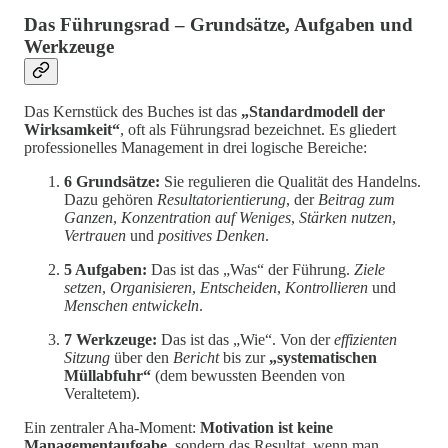
Das Führungsrad – Grundsätze, Aufgaben und
Werkzeuge
Das Kernstück des Buches ist das
„Standardmodell der
Wirksamkeit“
, oft als Führungsrad bezeichnet. Es gliedert
professionelles Management in drei logische Bereiche:
6 Grundsätze:
Sie regulieren die Qualität des Handelns.
Dazu gehören
Resultatorientierung
, der
Beitrag zum
Ganzen
,
Konzentration auf Weniges
,
Stärken nutzen
,
Vertrauen
und
positives Denken
.
5 Aufgaben:
Das ist das „Was“ der Führung.
Ziele
setzen
,
Organisieren
,
Entscheiden
,
Kontrollieren
und
Menschen entwickeln
.
7 Werkzeuge:
Das ist das „Wie“. Von der
effizienten
Sitzung
über den
Bericht
bis zur
„systematischen
Müllabfuhr“
(dem bewussten Beenden von
Veraltetem).
Ein zentraler Aha-Moment:
Motivation ist keine
Managementaufgabe
, sondern das Resultat, wenn man