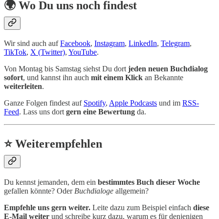
🌍 Wo Du uns noch findest
Wir sind auch auf
Facebook
,
Instagram
,
LinkedIn
,
Telegram
,
TikTok
,
X (Twitter)
,
YouTube
.
Von Montag bis Samstag siehst Du dort
jeden neuen Buchdialog
sofort
, und kannst ihn auch
mit einem Klick
an Bekannte
weiterleiten
.
Ganze Folgen findest auf
Spotify
,
Apple Podcasts
und im
RSS-
Feed
. Lass uns dort
gern eine Bewertung
da.
⭐ Weiterempfehlen
Du kennst jemanden, dem ein
bestimmtes Buch dieser Woche
gefallen könnte? Oder
Buchdialoge
allgemein?
Empfehle uns gern weiter.
Leite dazu zum Beispiel einfach
diese
E-Mail weiter
und schreibe kurz dazu, warum es für denjenigen