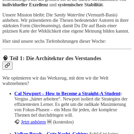
individueller Exzellenz
und
systemischer Stabilität
.
Unsere Mission bleibt: Die
Sanity Waterline
(Vernunft-Basis)
anheben. Wir präsentieren die Thesen bedeutender Autoren in ihrer
stärksten Form (
Steelmanning
), damit Du Dir auf Basis einer
präzisen Karte der Wirklichkeit eine eigene Meinung bilden kannst.
Hier sind unsere sechs Tiefenbohrungen dieser Woche:
🧠 Teil 1: Die Architektur des Verstandes
Wie optimieren wir das Werkzeug, mit dem wir die Welt
wahrnehmen?
Cal Newport – How to Become a Straight-A Student
:
Vergiss „härter arbeiten“. Newport isoliert die Strategien der
effizientesten Lerner. Es geht um die radikale Maximierung
von Fokus-Phasen – ein Muss für jeden, der komplexe
Themen tief durchdringen will.
🎧
Jetzt anhören
🆓 (kostenlos)
Volker Busch – Gute Nacht, Gehirn
:
Schlaf ist keine