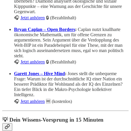
überleben? Diamond analysiert ökologische und soziale
Kipppunkte – eine Warnung aus der Geschichte für unsere
Gegenwart.
🎧
Jetzt anhören
🔒 (Bezahlinhalt)
Bryan Caplan – Open Borders
:
Caplan nutzt knallharte
ökonomische Mathematik, um für offene Grenzen zu
argumentieren. Sein Argument über die Verdopplung des
Welt-BIP ist ein Paradebeispiel für eine These, mit der man
sich logisch auseinandersetzen muss, egal wo man politisch
steht.
🎧
Jetzt anhören
🔒 (Bezahlinhalt)
Garett Jones – Hive Mind
:
Jones stellt die unbequeme
Frage: Warum ist der durchschnittliche IQ einer Nation ein
besserer Prädiktor für Wohlstand als der IQ des Einzelnen?
Ein tiefer Blick in die Makro-Psychologie kollektiver
Intelligenz.
🎧
Jetzt anhören
🆓 (kostenlos)
💡 Dein Wissens-Vorsprung in 15 Minuten