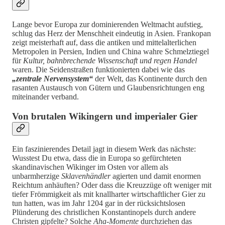
Lange bevor Europa zur dominierenden Weltmacht aufstieg,
schlug das Herz der Menschheit eindeutig in Asien. Frankopan
zeigt meisterhaft auf, dass die antiken und mittelalterlichen
Metropolen in Persien, Indien und China wahre Schmelztiegel
für
Kultur, bahnbrechende Wissenschaft und regen Handel
waren. Die Seidenstraßen funktionierten dabei wie das
„zentrale Nervensystem“
der Welt, das Kontinente durch den
rasanten Austausch von Gütern und Glaubensrichtungen eng
miteinander verband.
Von brutalen Wikingern und imperialer Gier
Ein faszinierendes Detail jagt in diesem Werk das nächste:
Wusstest Du etwa, dass die in Europa so gefürchteten
skandinavischen Wikinger im Osten vor allem als
unbarmherzige
Sklavenhändler
agierten und damit enormen
Reichtum anhäuften? Oder dass die Kreuzzüge oft weniger mit
tiefer Frömmigkeit als mit knallharter wirtschaftlicher Gier zu
tun hatten, was im Jahr 1204 gar in der rücksichtslosen
Plünderung des christlichen Konstantinopels durch andere
Christen gipfelte? Solche
Aha-Momente
durchziehen das