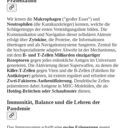
Präsentation
Wir lernen die
Makrophagen
(”großer Esser”) und
Neutrophilen
(die Kamikazekrieger) kennen, welche die
Schlägertrupps der ersten Verteidigungslinie bilden. Die
Kommunikation und Navigation dieser zellulären Akteure
erfolgt über
Zytokine
, die Proteine, die Informationen
übertragen und als Navigationssysteme fungieren. Zentral für
die hochspezialisierte adaptive Abwehr ist der Mechanismus,
mit dem
B- und T-Zellen Milliarden einzigartiger
Rezeptoren
gegen jedes erdenkliche Antigen im Universum
generieren. Die Aktivierung dieser Superwaffen, zu denen die
Killer-T-Zellen
gegen Viren und die B-Zellen (Fabriken für
Antikörper
) gehören, ist extrem reguliert und erfordert eine
Zwei-Faktoren-Authentifizierung
. Dendritische Zellen
präsentieren dabei Antigene in MHC-Molekülen, die als
Hotdog-Brötchen oder Schaufenster
dienen.
Immunität, Balance und die Lehren der
Pandemie
Das Immunsystem schafft eine
ewige Erinnerung
gegen