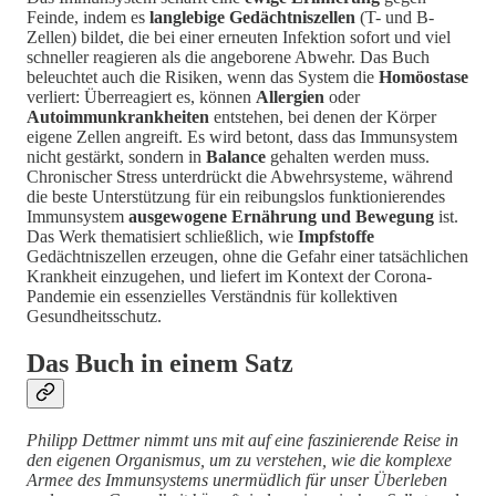
Feinde, indem es
langlebige Gedächtniszellen
(T- und B-
Zellen) bildet, die bei einer erneuten Infektion sofort und viel
schneller reagieren als die angeborene Abwehr. Das Buch
beleuchtet auch die Risiken, wenn das System die
Homöostase
verliert: Überreagiert es, können
Allergien
oder
Autoimmunkrankheiten
entstehen, bei denen der Körper
eigene Zellen angreift. Es wird betont, dass das Immunsystem
nicht gestärkt, sondern in
Balance
gehalten werden muss.
Chronischer Stress unterdrückt die Abwehrsysteme, während
die beste Unterstützung für ein reibungslos funktionierendes
Immunsystem
ausgewogene Ernährung und Bewegung
ist.
Das Werk thematisiert schließlich, wie
Impfstoffe
Gedächtniszellen erzeugen, ohne die Gefahr einer tatsächlichen
Krankheit einzugehen, und liefert im Kontext der Corona-
Pandemie ein essenzielles Verständnis für kollektiven
Gesundheitsschutz.
Das Buch in einem Satz
Philipp Dettmer nimmt uns mit auf eine faszinierende Reise in
den eigenen Organismus, um zu verstehen, wie die komplexe
Armee des Immunsystems unermüdlich für unser Überleben