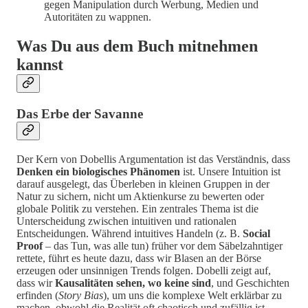
gegen Manipulation durch Werbung, Medien und
Autoritäten zu wappnen.
Was Du aus dem Buch mitnehmen
kannst
Das Erbe der Savanne
Der Kern von Dobellis Argumentation ist das Verständnis, dass
Denken ein biologisches Phänomen
ist. Unsere Intuition ist
darauf ausgelegt, das Überleben in kleinen Gruppen in der
Natur zu sichern, nicht um Aktienkurse zu bewerten oder
globale Politik zu verstehen. Ein zentrales Thema ist die
Unterscheidung zwischen intuitiven und rationalen
Entscheidungen. Während intuitives Handeln (z. B.
Social
Proof
– das Tun, was alle tun) früher vor dem Säbelzahntiger
rettete, führt es heute dazu, dass wir Blasen an der Börse
erzeugen oder unsinnigen Trends folgen. Dobelli zeigt auf,
dass wir
Kausalitäten sehen, wo keine sind
, und Geschichten
erfinden (
Story Bias
), um uns die komplexe Welt erklärbar zu
machen, obwohl die Realität oft chaotisch und zufällig ist.