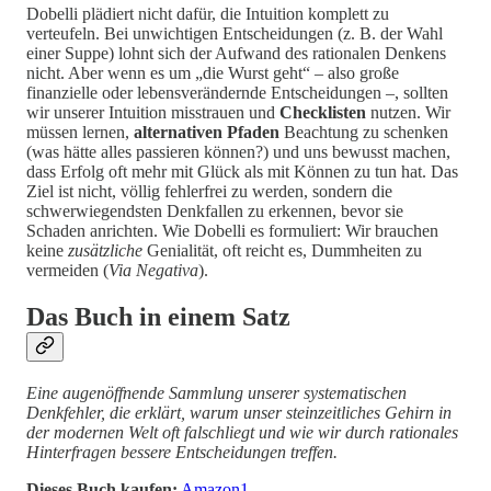
Dobelli plädiert nicht dafür, die Intuition komplett zu
verteufeln. Bei unwichtigen Entscheidungen (z. B. der Wahl
einer Suppe) lohnt sich der Aufwand des rationalen Denkens
nicht. Aber wenn es um „die Wurst geht“ – also große
finanzielle oder lebensverändernde Entscheidungen –, sollten
wir unserer Intuition misstrauen und
Checklisten
nutzen. Wir
müssen lernen,
alternativen Pfaden
Beachtung zu schenken
(was hätte alles passieren können?) und uns bewusst machen,
dass Erfolg oft mehr mit Glück als mit Können zu tun hat. Das
Ziel ist nicht, völlig fehlerfrei zu werden, sondern die
schwerwiegendsten Denkfallen zu erkennen, bevor sie
Schaden anrichten. Wie Dobelli es formuliert: Wir brauchen
keine
zusätzliche
Genialität, oft reicht es, Dummheiten zu
vermeiden (
Via Negativa
).
Das Buch in einem Satz
Eine augenöffnende Sammlung unserer systematischen
Denkfehler, die erklärt, warum unser steinzeitliches Gehirn in
der modernen Welt oft falschliegt und wie wir durch rationales
Hinterfragen bessere Entscheidungen treffen.
Dieses Buch kaufen:
Amazon
1