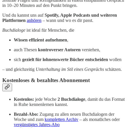
zentrale Fragen und Kerngedanken in einem entspannten Gespräch
in 10–20 Minuten auf den Punkt bringen.
Und du kannst uns auf
Spotify, Apple Podcasts und weiteren
Plattformen
anhören
– wann und wo es dir passt.
Buchdialoge
ist ideal für Menschen, die
Wissen effizient aufnehmen
,
auch Thesen
kontroverser Autoren
verstehen,
sich
gezielt für lohnenswerte Bücher entscheiden
wollen
– und gleichzeitig
Unterhaltung im Stil eines Gesprächs
schätzen.
Kostenloses & bezahltes Abonnement
Kostenlos:
jede Woche
2 Buchdialoge
, damit du das Format
in Ruhe kennenlernen kannst.
Bezahl-Abo:
Zugang zu allen neuen Buchdialogen der
Woche und zum
kompletten Archiv
– als monatliches oder
vergünstigtes Jahres-Abo