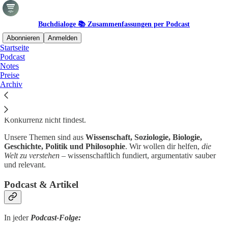
Buchdialoge 📚 Zusammenfassungen per Podcast
Abonnieren
Anmelden
Startseite
Podcast
Was ist
Buchdialoge.de
?
Notes
Preise
Archiv
Buchdialoge
vermittelt Sachbücher
lebendig im Dialog
– inklusive
kontroverser
Werke und Themen, die du bei der klassischen
Konkurrenz nicht findest.
Unsere Themen sind aus
Wissenschaft, Soziologie, Biologie,
Geschichte, Politik und Philosophie
. Wir wollen dir helfen,
die
Welt zu verstehen
– wissenschaftlich fundiert, argumentativ sauber
und relevant.
Podcast & Artikel
In jeder
Podcast-Folge: