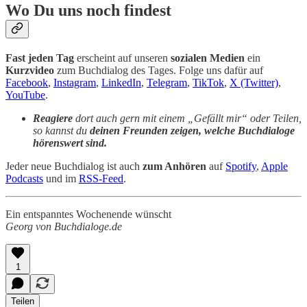
Wo Du uns noch findest
Fast jeden Tag
erscheint auf unseren
sozialen Medien
ein
Kurzvideo
zum Buchdialog des Tages. Folge uns dafür auf
Facebook
,
Instagram
,
LinkedIn
,
Telegram
,
TikTok
,
X (Twitter)
,
YouTube
.
Reagiere
dort auch gern mit einem „Gefällt mir“ oder Teilen,
so kannst du
deinen Freunden zeigen, welche Buchdialoge
hörenswert sind.
Jeder neue Buchdialog ist auch
zum Anhören
auf
Spotify
,
Apple
Podcasts
und im
RSS-Feed
.
Ein entspanntes Wochenende wünscht
Georg von Buchdialoge.de
1
Teilen