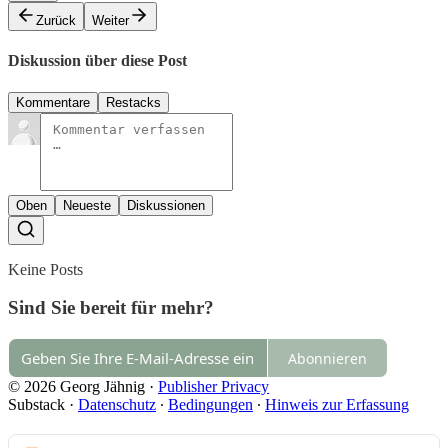
Zurück
Weiter
Diskussion über diese Post
Kommentare
Restacks
Oben
Neueste
Diskussionen
Keine Posts
Sind Sie bereit für mehr?
Abonnieren
© 2026 Georg Jähnig
·
Publisher Privacy
Substack
·
Datenschutz
∙
Bedingungen
∙
Hinweis zur Erfassung