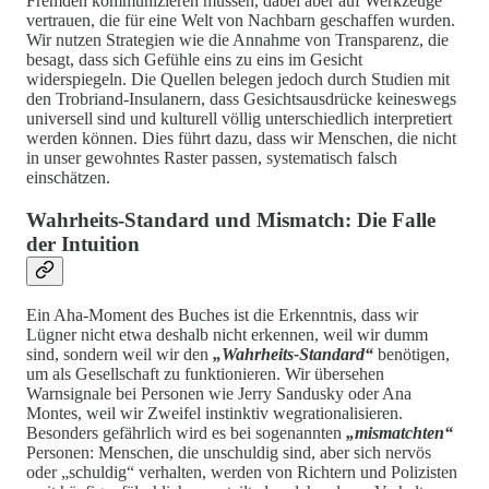
Fremden kommunizieren müssen, dabei aber auf Werkzeuge
vertrauen, die für eine Welt von Nachbarn geschaffen wurden.
Wir nutzen Strategien wie die Annahme von Transparenz, die
besagt, dass sich Gefühle eins zu eins im Gesicht
widerspiegeln. Die Quellen belegen jedoch durch Studien mit
den Trobriand-Insulanern, dass Gesichtsausdrücke keineswegs
universell sind und kulturell völlig unterschiedlich interpretiert
werden können. Dies führt dazu, dass wir Menschen, die nicht
in unser gewohntes Raster passen, systematisch falsch
einschätzen.
Wahrheits-Standard und Mismatch: Die Falle
der Intuition
Ein Aha-Moment des Buches ist die Erkenntnis, dass wir
Lügner nicht etwa deshalb nicht erkennen, weil wir dumm
sind, sondern weil wir den
„Wahrheits-Standard“
benötigen,
um als Gesellschaft zu funktionieren. Wir übersehen
Warnsignale bei Personen wie Jerry Sandusky oder Ana
Montes, weil wir Zweifel instinktiv wegrationalisieren.
Besonders gefährlich wird es bei sogenannten
„mismatchten“
Personen: Menschen, die unschuldig sind, aber sich nervös
oder „schuldig“ verhalten, werden von Richtern und Polizisten