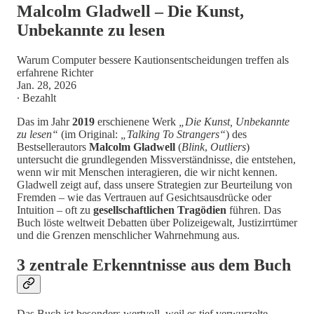
Malcolm Gladwell – Die Kunst,
Unbekannte zu lesen
Warum Computer bessere Kautionsentscheidungen treffen als
erfahrene Richter
Jan. 28, 2026
∙ Bezahlt
Das im Jahr
2019
erschienene Werk
„Die Kunst, Unbekannte
zu lesen“
(im Original:
„Talking To Strangers“
) des
Bestsellerautors
Malcolm Gladwell
(
Blink
,
Outliers
)
untersucht die grundlegenden Missverständnisse, die entstehen,
wenn wir mit Menschen interagieren, die wir nicht kennen.
Gladwell zeigt auf, dass unsere Strategien zur Beurteilung von
Fremden – wie das Vertrauen auf Gesichtsausdrücke oder
Intuition – oft zu
gesellschaftlichen Tragödien
führen. Das
Buch löste weltweit Debatten über Polizeigewalt, Justizirrtümer
und die Grenzen menschlicher Wahrnehmung aus.
3 zentrale Erkenntnisse aus dem Buch
Das Buch ist besonders wertvoll, weil es tief verwurzelte