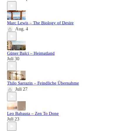
Marc Lewis – The Biology of Desire
Aug. 4
Güner Balci – Heimatland
Juli 30
Thilo Sarrazin – Feindliche Übernahme
Juli 27
Leo Babauta – Zen To Done
Juli 23