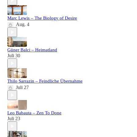
Marc Lewis – The Biology of Desire
Aug. 4
Güner Balci – Heimatland
Juli 30
Thilo Sarrazin – Feindliche Übernahme
Juli 27
Leo Babauta – Zen To Done
Juli 23