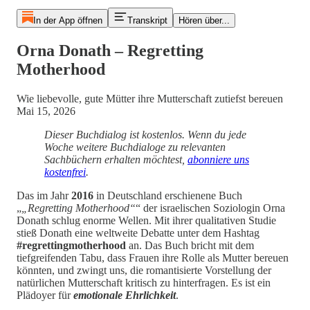
In der App öffnen
Transkript
Hören über...
Orna Donath – Regretting
Motherhood
Wie liebevolle, gute Mütter ihre Mutterschaft zutiefst bereuen
Mai 15, 2026
Dieser Buchdialog ist kostenlos. Wenn du jede
Woche weitere Buchdialoge zu relevanten
Sachbüchern erhalten möchtest,
abonniere uns
kostenfrei
.
Das im Jahr
2016
in Deutschland erschienene Buch
„
„Regretting Motherhood“
“ der israelischen Soziologin Orna
Donath schlug enorme Wellen. Mit ihrer qualitativen Studie
stieß Donath eine weltweite Debatte unter dem Hashtag
#regrettingmotherhood
an. Das Buch bricht mit dem
tiefgreifenden Tabu, dass Frauen ihre Rolle als Mutter bereuen
könnten, und zwingt uns, die romantisierte Vorstellung der
natürlichen Mutterschaft kritisch zu hinterfragen. Es ist ein
Plädoyer für
emotionale Ehrlichkeit
.