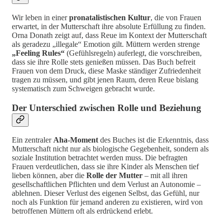
Wir leben in einer
pronatalistischen Kultur
, die von Frauen
erwartet, in der Mutterschaft ihre absolute Erfüllung zu finden.
Orna Donath zeigt auf, dass Reue im Kontext der Mutterschaft
als geradezu „illegale“ Emotion gilt. Müttern werden strenge
„Feeling Rules“
(Gefühlsregeln) auferlegt, die vorschreiben,
dass sie ihre Rolle stets genießen müssen. Das Buch befreit
Frauen von dem Druck, diese Maske ständiger Zufriedenheit
tragen zu müssen, und gibt jenen Raum, deren Reue bislang
systematisch zum Schweigen gebracht wurde.
Der Unterschied zwischen Rolle und Beziehung
Ein zentraler
Aha-Moment
des Buches ist die Erkenntnis, dass
Mutterschaft nicht nur als biologische Gegebenheit, sondern als
soziale Institution betrachtet werden muss. Die befragten
Frauen verdeutlichen, dass sie ihre Kinder als Menschen tief
lieben können, aber die
Rolle der Mutter
– mit all ihren
gesellschaftlichen Pflichten und dem Verlust an Autonomie –
ablehnen. Dieser Verlust des eigenen Selbst, das Gefühl, nur
noch als Funktion für jemand anderen zu existieren, wird von
betroffenen Müttern oft als erdrückend erlebt.