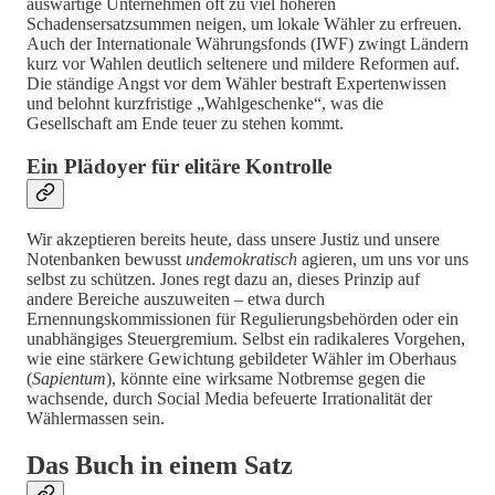
auswärtige Unternehmen oft zu viel höheren
Schadensersatzsummen neigen, um lokale Wähler zu erfreuen.
Auch der Internationale Währungsfonds (IWF) zwingt Ländern
kurz vor Wahlen deutlich seltenere und mildere Reformen auf.
Die ständige Angst vor dem Wähler bestraft Expertenwissen
und belohnt kurzfristige „Wahlgeschenke“, was die
Gesellschaft am Ende teuer zu stehen kommt.
Ein Plädoyer für elitäre Kontrolle
Wir akzeptieren bereits heute, dass unsere Justiz und unsere
Notenbanken bewusst
undemokratisch
agieren, um uns vor uns
selbst zu schützen. Jones regt dazu an, dieses Prinzip auf
andere Bereiche auszuweiten – etwa durch
Ernennungskommissionen für Regulierungsbehörden oder ein
unabhängiges Steuergremium. Selbst ein radikaleres Vorgehen,
wie eine stärkere Gewichtung gebildeter Wähler im Oberhaus
(
Sapientum
), könnte eine wirksame Notbremse gegen die
wachsende, durch Social Media befeuerte Irrationalität der
Wählermassen sein.
Das Buch in einem Satz