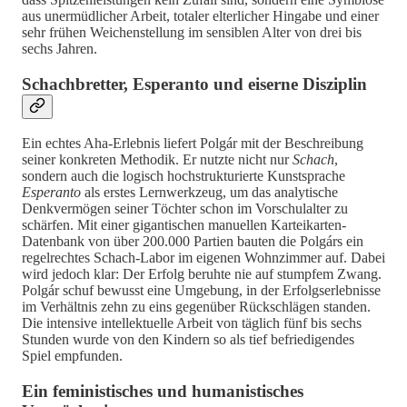
aus unermüdlicher Arbeit, totaler elterlicher Hingabe und einer
sehr frühen Weichenstellung im sensiblen Alter von drei bis
sechs Jahren.
Schachbretter, Esperanto und eiserne Disziplin
Ein echtes Aha-Erlebnis liefert Polgár mit der Beschreibung
seiner konkreten Methodik. Er nutzte nicht nur
Schach
,
sondern auch die logisch hochstrukturierte Kunstsprache
Esperanto
als erstes Lernwerkzeug, um das analytische
Denkvermögen seiner Töchter schon im Vorschulalter zu
schärfen. Mit einer gigantischen manuellen Karteikarten-
Datenbank von über 200.000 Partien bauten die Polgárs ein
regelrechtes Schach-Labor im eigenen Wohnzimmer auf. Dabei
wird jedoch klar: Der Erfolg beruhte nie auf stumpfem Zwang.
Polgár schuf bewusst eine Umgebung, in der Erfolgserlebnisse
im Verhältnis zehn zu eins gegenüber Rückschlägen standen.
Die intensive intellektuelle Arbeit von täglich fünf bis sechs
Stunden wurde von den Kindern so als tief befriedigendes
Spiel empfunden.
Ein feministisches und humanistisches