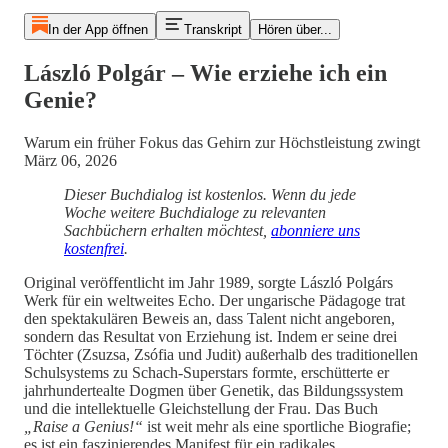
In der App öffnen
Transkript
Hören über...
László Polgár – Wie erziehe ich ein
Genie?
Warum ein früher Fokus das Gehirn zur Höchstleistung zwingt
März 06, 2026
Dieser Buchdialog ist kostenlos. Wenn du jede
Woche weitere Buchdialoge zu relevanten
Sachbüchern erhalten möchtest,
abonniere uns
kostenfrei
.
Original veröffentlicht im Jahr 1989, sorgte László Polgárs
Werk für ein weltweites Echo. Der ungarische Pädagoge trat
den spektakulären Beweis an, dass Talent nicht angeboren,
sondern das Resultat von Erziehung ist. Indem er seine drei
Töchter (Zsuzsa, Zsófia und Judit) außerhalb des traditionellen
Schulsystems zu Schach-Superstars formte, erschütterte er
jahrhundertealte Dogmen über Genetik, das Bildungssystem
und die intellektuelle Gleichstellung der Frau. Das Buch
„Raise a Genius!“
ist weit mehr als eine sportliche Biografie;
es ist ein faszinierendes Manifest für ein radikales