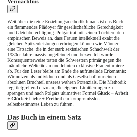
Vermächtnis
Weit über die reine Erziehungsmethodik hinaus ist das Buch
ein flammendes Plädoyer für gesellschaftliche Gerechtigkeit
und Gleichberechtigung. Polgár trat mit seinen Töchtern den
empirischen Beweis an, dass Frauen intellektuell exakt die
gleichen Spitzenleistungen erbringen können wie Männer –
eine Tatsache, die in der stark sexistischen Schachwelt der
1980er Jahre massiv angefeindet und bezweifelt wurde.
Konsequenterweise traten die Schwestern primär gegen die
männliche Weltelite an und lehnten exklusive Frauenturniere
ab. Für den Leser bleibt am Ende die aufrüttelnde Erkenntnis:
Wir nutzen als Individuen und als Gesellschaft nur einen
absoluten Bruchteil unseres wahren Potenzials. Die Methodik
regt tiefgreifend dazu an, die eigenen Limitierungen zu
sprengen und nach Polgárs ultimativer Formel
Glück = Arbeit
+ Glück + Liebe + Freiheit
ein kompromisslos
selbstbestimmtes Leben zu führen.
Das Buch in einem Satz