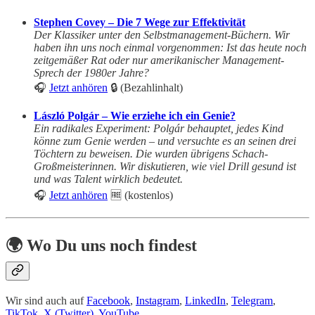
Stephen Covey – Die 7 Wege zur Effektivität
Der Klassiker unter den Selbstmanagement-Büchern. Wir
haben ihn uns noch einmal vorgenommen: Ist das heute noch
zeitgemäßer Rat oder nur amerikanischer Management-
Sprech der 1980er Jahre?
🎧
Jetzt anhören
🔒 (Bezahlinhalt)
László Polgár – Wie erziehe ich ein Genie?
Ein radikales Experiment: Polgár behauptet, jedes Kind
könne zum Genie werden – und versuchte es an seinen drei
Töchtern zu beweisen. Die wurden übrigens Schach-
Großmeisterinnen. Wir diskutieren, wie viel Drill gesund ist
und was Talent wirklich bedeutet.
🎧
Jetzt anhören
🆓 (kostenlos)
🌍 Wo Du uns noch findest
Wir sind auch auf
Facebook
,
Instagram
,
LinkedIn
,
Telegram
,
TikTok
,
X (Twitter)
,
YouTube
.