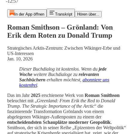
-12:57
In der App öffnen
Transkript
Hören über...
Roman Smithson – Grönland: Von
Erik dem Roten zu Donald Trump
Strategisches Arktis-Zentrum: Zwischen Wikinger-Erbe und
US-Interessen
Jan. 10, 2026
Dieser Buchdialog ist kostenlos. Wenn du
jede
Woche
weitere Buchdialoge zu
relevanten
Sachbüchern
erhalten möchtest,
abonniere uns
kostenfrei
.
Das im Jahr
2025
erschienene Werk von
Roman Smithson
beleuchtet mit „
Greenland: From Erik the Red to Donald
Trump. The Strategic Importance of the Arctic
“ die
faszinierende Transformation Grönlands von einem
abgelegenen Wikinger-Außenposten zu einem der
entscheidendsten Schauplätze moderner Geopolitik
.
Smithson, der sich in seiner Reihe „Epizentren der Weltpolitik“
auf strategische Krisenherde spezialisiert hat, zeigt, wie der