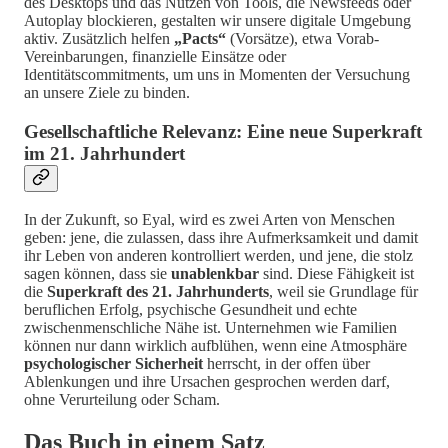
des Desktops und das Nutzen von Tools, die Newsfeeds oder
Autoplay blockieren, gestalten wir unsere digitale Umgebung
aktiv. Zusätzlich helfen
„Pacts“
(Vorsätze), etwa Vorab-
Vereinbarungen, finanzielle Einsätze oder
Identitätscommitments, um uns in Momenten der Versuchung
an unsere Ziele zu binden.
Gesellschaftliche Relevanz: Eine neue Superkraft
im 21. Jahrhundert
In der Zukunft, so Eyal, wird es zwei Arten von Menschen
geben: jene, die zulassen, dass ihre Aufmerksamkeit und damit
ihr Leben von anderen kontrolliert werden, und jene, die stolz
sagen können, dass sie
unablenkbar
sind. Diese Fähigkeit ist
die
Superkraft des 21. Jahrhunderts
, weil sie Grundlage für
beruflichen Erfolg, psychische Gesundheit und echte
zwischenmenschliche Nähe ist. Unternehmen wie Familien
können nur dann wirklich aufblühen, wenn eine Atmosphäre
psychologischer Sicherheit
herrscht, in der offen über
Ablenkungen und ihre Ursachen gesprochen werden darf,
ohne Verurteilung oder Scham.
Das Buch in einem Satz