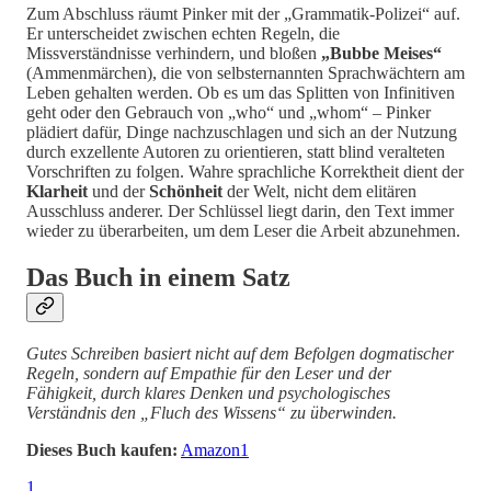
Zum Abschluss räumt Pinker mit der „Grammatik-Polizei“ auf.
Er unterscheidet zwischen echten Regeln, die
Missverständnisse verhindern, und bloßen
„Bubbe Meises“
(Ammenmärchen), die von selbsternannten Sprachwächtern am
Leben gehalten werden. Ob es um das Splitten von Infinitiven
geht oder den Gebrauch von „who“ und „whom“ – Pinker
plädiert dafür, Dinge nachzuschlagen und sich an der Nutzung
durch exzellente Autoren zu orientieren, statt blind veralteten
Vorschriften zu folgen. Wahre sprachliche Korrektheit dient der
Klarheit
und der
Schönheit
der Welt, nicht dem elitären
Ausschluss anderer. Der Schlüssel liegt darin, den Text immer
wieder zu überarbeiten, um dem Leser die Arbeit abzunehmen.
Das Buch in einem Satz
Gutes Schreiben basiert nicht auf dem Befolgen dogmatischer
Regeln, sondern auf Empathie für den Leser und der
Fähigkeit, durch klares Denken und psychologisches
Verständnis den „Fluch des Wissens“ zu überwinden.
Dieses Buch kaufen:
Amazon
1
1