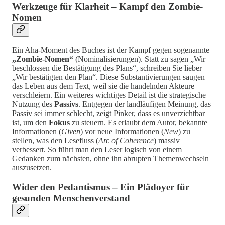
Werkzeuge für Klarheit – Kampf den Zombie-
Nomen
Ein Aha-Moment des Buches ist der Kampf gegen sogenannte
„Zombie-Nomen“
(Nominalisierungen). Statt zu sagen „Wir
beschlossen die Bestätigung des Plans“, schreiben Sie lieber
„Wir bestätigten den Plan“. Diese Substantivierungen saugen
das Leben aus dem Text, weil sie die handelnden Akteure
verschleiern. Ein weiteres wichtiges Detail ist die strategische
Nutzung des
Passivs
. Entgegen der landläufigen Meinung, das
Passiv sei immer schlecht, zeigt Pinker, dass es unverzichtbar
ist, um den
Fokus
zu steuern. Es erlaubt dem Autor, bekannte
Informationen (
Given
) vor neue Informationen (
New
) zu
stellen, was den Lesefluss (
Arc of Coherence
) massiv
verbessert. So führt man den Leser logisch von einem
Gedanken zum nächsten, ohne ihn abrupten Themenwechseln
auszusetzen.
Wider den Pedantismus – Ein Plädoyer für
gesunden Menschenverstand