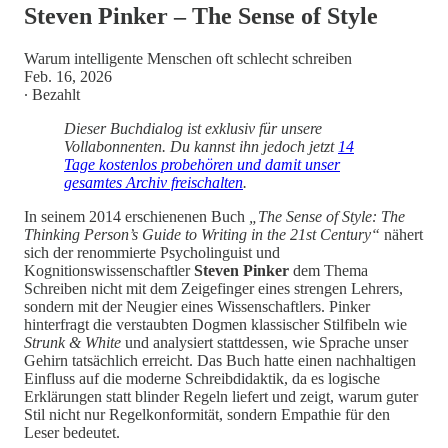
Steven Pinker – The Sense of Style
Warum intelligente Menschen oft schlecht schreiben
Feb. 16, 2026
∙ Bezahlt
Dieser Buchdialog ist exklusiv für unsere
Vollabonnenten. Du kannst ihn jedoch jetzt
14
Tage kostenlos probehören und damit unser
gesamtes Archiv freischalten
.
In seinem 2014 erschienenen Buch
„The Sense of Style: The
Thinking Person’s Guide to Writing in the 21st Century“
nähert
sich der renommierte Psycholinguist und
Kognitionswissenschaftler
Steven Pinker
dem Thema
Schreiben nicht mit dem Zeigefinger eines strengen Lehrers,
sondern mit der Neugier eines Wissenschaftlers. Pinker
hinterfragt die verstaubten Dogmen klassischer Stilfibeln wie
Strunk & White
und analysiert stattdessen, wie Sprache unser
Gehirn tatsächlich erreicht. Das Buch hatte einen nachhaltigen
Einfluss auf die moderne Schreibdidaktik, da es logische
Erklärungen statt blinder Regeln liefert und zeigt, warum guter
Stil nicht nur Regelkonformität, sondern Empathie für den
Leser bedeutet.